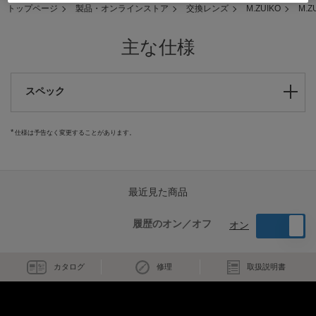
トップページ
製品・オンラインストア
交換レンズ
M.ZUIKO
M.Z
主な仕様
スペック
仕様は予告なく変更することがあります。
最近見た商品
履歴のオン／オフ
オン
カタログ
修理
取扱説明書