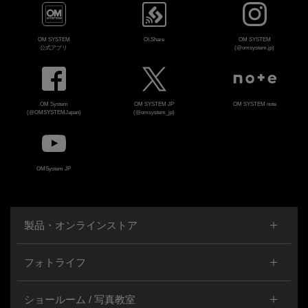
OM SYSTEM
OI.Share
OM SYSTEM
公式アプリ
(@omsystem.jp)
OM System
OM SYSTEM JP
OM SYSTEM note
(@OMSYSTEMJapan)
(@omsystem_jp)
OMSystem JP
製品・オンラインストア
フォトライフ
ショールーム / 写真教室