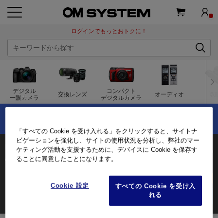
ログインでもっとおトクに！
デジタル
コンパクト
交換レンズ
オーディオ
双
一眼カメラ
デジタルカメラ
×
OM-5 Mark IIの購入で最大1万円分キャッシュバック！
夏のキャッシュバックキャンペーン実施中！
「すべての Cookie を受け入れる」をクリックすると、サイトナ
ビゲーションを強化し、サイトの使用状況を分析し、弊社のマー
M.ZUIKO DIGITAL ED 40-150mm F4.0-5.6 R
ケティング活動を支援するために、デバイスに Cookie を保存す
/80-300mm相当（35mm判換算）
ることに同意したことになります。
3年保証付き
オンラインストア限定
Cookie 設定
すべての Cookie を受け入
41,800
(税込)
れる
商品を購入する
ログイン
して会員価格をチェック!