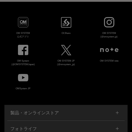
OM SYSTEM
OI.Share
OM SYSTEM
公式アプリ
(@omsystem.jp)
OM System
OM SYSTEM JP
OM SYSTEM note
(@OMSYSTEMJapan)
(@omsystem_jp)
OMSystem JP
製品・オンラインストア
フォトライフ