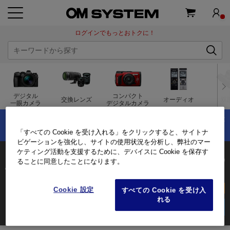
ログインでもっとおトクに！
デジタル
コンパクト
交換レンズ
オーディオ
双
一眼カメラ
デジタルカメラ
×
OM-5 Mark IIの購入で最大1万円分キャッシュバック！
夏のキャッシュバックキャンペーン実施中！
「すべての Cookie を受け入れる」をクリックすると、サイトナ
ビゲーションを強化し、サイトの使用状況を分析し、弊社のマー
ケティング活動を支援するために、デバイスに Cookie を保存す
M.ZUIKO DIGITAL ED 8mm F1.8 Fisheye PRO
ることに同意したことになります。
/16mm相当（35mm判換算）
3年保証付き
オンラインストア限定
Cookie 設定
すべての Cookie を受け入
れる
158,400
(税込)
商品を購入する
ログイン
して会員価格をチェック!