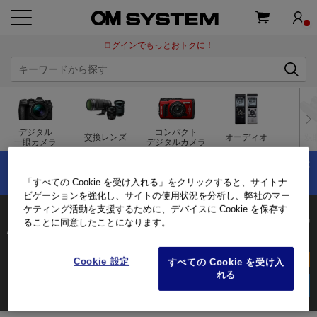
ログインでもっとおトクに！
デジタル
コンパクト
交換レンズ
オーディオ
双
一眼カメラ
デジタルカメラ
×
OM-5 Mark IIの購入で最大1万円分キャッシュバック！
夏のキャッシュバックキャンペーン実施中！
「すべての Cookie を受け入れる」をクリックすると、サイトナ
ビゲーションを強化し、サイトの使用状況を分析し、弊社のマー
ケティング活動を支援するために、デバイスに Cookie を保存す
M.ZUIKO DIGITAL ED 30mm F3.5 Macro
ることに同意したことになります。
/60mm相当（35mm判換算）
3年保証付き
オンラインストア限定
Cookie 設定
すべての Cookie を受け入
れる
35,200
(税込)
商品を購入する
ログイン
して会員価格をチェック!