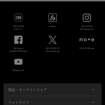
OM SYSTEM
OI.Share
OM SYSTEM
公式アプリ
(@omsystem.jp)
OM System
OM SYSTEM JP
OM SYSTEM note
(@OMSYSTEMJapan)
(@omsystem_jp)
OMSystem JP
製品・オンラインストア
フォトライフ