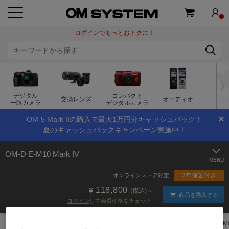
ログインでもっとおトクに！
デジタル
コンパクト
交換レンズ
オーディオ
双
一眼カメラ
デジタルカメラ
×
OM-5 Mark IIの購入で最大1万円分キャッシュバック！
夏のキャッシュバックキャンペーン実施中！
OM-D E-M10 Mark IV
3年保証付き
オンラインストア限定
118,800
(税込)～
商品を購入する
ログイン
して会員価格をチェック!
トップページ
製品・オンラインストア
デジタル一眼カメラ
E-M10 Ma