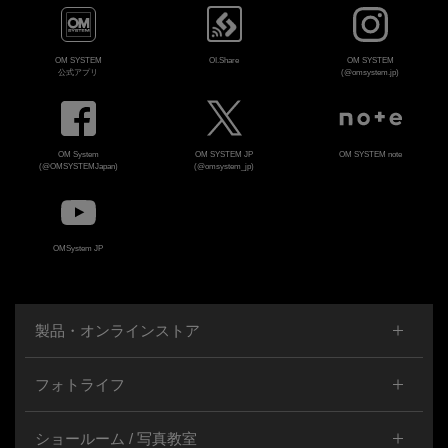
OM SYSTEM
OI.Share
OM SYSTEM
公式アプリ
(@omsystem.jp)
OM System
OM SYSTEM JP
OM SYSTEM note
(@OMSYSTEMJapan)
(@omsystem_jp)
OMSystem JP
製品・オンラインストア
フォトライフ
ショールーム / 写真教室