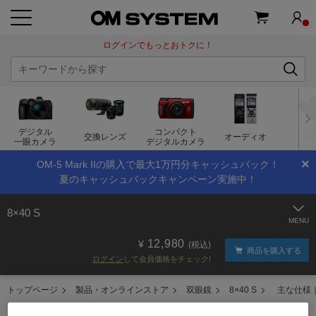
ログインでもっとおトクに！
デジタル
コンパクト
交換レンズ
オーディオ
双
一眼カメラ
デジタルカメラ
×
OM-5 Mark IIの購入で最大1万円分キャッシュバック！
夏のキャッシュバックキャンペーン実施中！
8×40 S
12,980
(税込)
商品を購入する
ログイン
して会員価格をチェック!
トップページ
製品・オンラインストア
双眼鏡
8×40 S
主な仕様｜