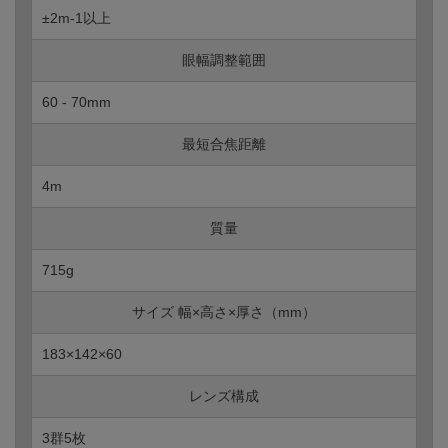
±2m-1以上
眼幅調整範囲
60 - 70mm
最短合焦距離
4m
質量
715g
サイズ 幅×高さ×厚さ（mm）
183×142×60
レンズ構成
3群5枚