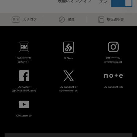
履歴のオン／オフ
オン
カタログ
修理
取扱説明書
OM SYSTEM
OI.Share
OM SYSTEM
公式アプリ
(@omsystem.jp)
OM System
OM SYSTEM JP
OM SYSTEM note
(@OMSYSTEMJapan)
(@omsystem_jp)
OMSystem JP