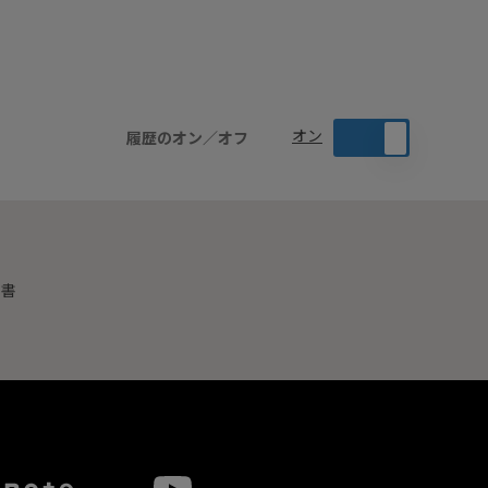
オン
履歴のオン／オフ
明書