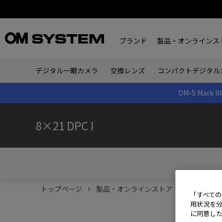
ブランド
製品・オンラインス
デジタル一眼カメラ
交換レンズ
コンパクトデジタル
OM-5 Ma
8×21 DPC I
トップページ
製品・オンラインストア
双眼鏡
「すべての
用状況を分
に同意し