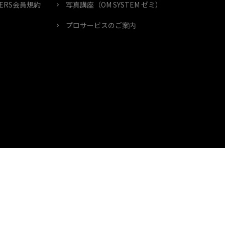
MBERS会員規約
写真講座（OM SYSTEM ゼミ）
プロサービスのご案内
個人情報の取り扱いについて
特定商取引に基づく表示
Cookies
Cookie 設定
© OM Digital Solutions Corporation