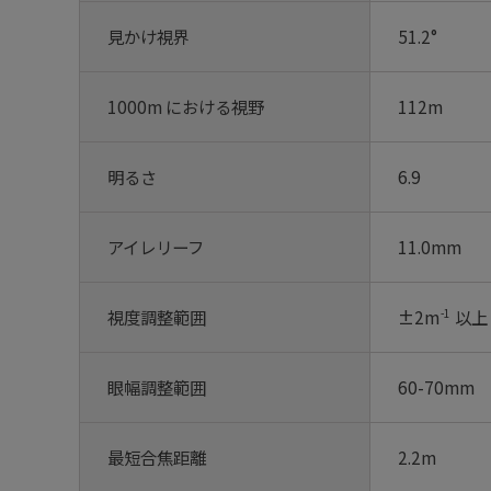
見かけ視界
51.2°
1000m における視野
112m
明るさ
6.9
アイレリーフ
11.0mm
視度調整範囲
-1
±2m
以上
眼幅調整範囲
60-70mm
最短合焦距離
2.2m