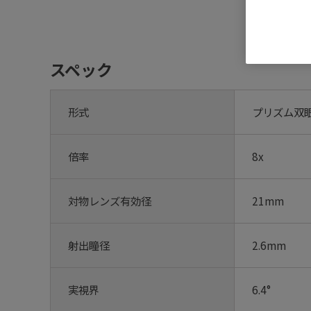
スペック
形式
プリズム双
倍率
8x
対物レンズ有効径
21mm
射出瞳径
2.6mm
実視界
6.4°