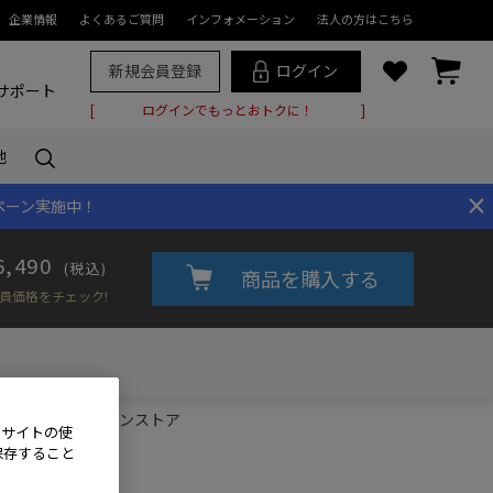
企業情報
よくあるご質問
インフォメーション
法人の方はこちら
新規会員登録
ログイン
サポート
ログインでもっとおトクに！
他
×
ペーン実施中！
6,490
(税込)
商品を購入する
員価格をチェック!
 II｜双眼鏡｜製品・オンラインストア
、サイトの使
保存すること