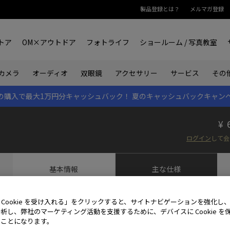
製品登録とは？
メルマガ登録
トア
OM×アウトドア
フォトライフ
ショールーム / 写真教室
双眼鏡
カメラ
オーディオ
アクセサリー
サービス
その
rk IIの購入で最大1万円分キャッシュバック！
夏のキャッシュバックキャン
ログイン
して会
基本情報
主な仕様
8×21 DPC I
主な仕様｜Trip light 10x21 RC II / 8x21 RC
 Cookie を受け入れる」をクリックすると、サイトナビゲーションを強化し
析し、弊社のマーケティング活動を支援するために、デバイスに Cookie を
たことになります。