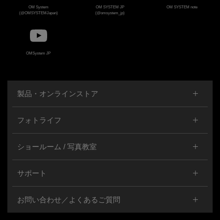
OM System
OM SYSTEM JP
OM SYSTEM note
(@OMSYSTEMJapan)
(@omsystem_jp)
OMSystem JP
製品・オンラインストア
フォトライフ
ショールーム / 写真教室
サポート
お問い合わせ／よくあるご質問