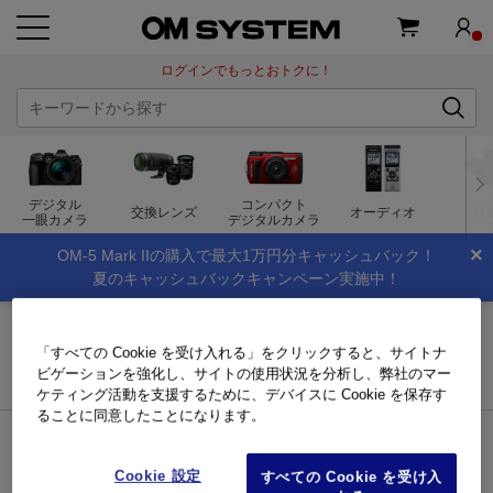
ログインでもっとおトクに！
デジタル
コンパクト
交換レンズ
オーディオ
双
一眼カメラ
デジタルカメラ
×
OM-5 Mark IIの購入で最大1万円分キャッシュバック！
夏のキャッシュバックキャンペーン実施中！
トップページ
インフォメーション
「すべての Cookie を受け入れる」をクリックすると、サイトナ
インフォメーション
ビゲーションを強化し、サイトの使用状況を分析し、弊社のマー
ケティング活動を支援するために、デバイスに Cookie を保存す
ることに同意したことになります。
キーワード検索
Cookie 設定
すべての Cookie を受け入