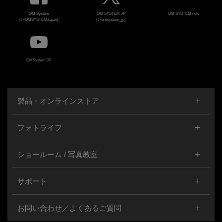
OM System
OM SYSTEM JP
OM SYSTEM note
(@OMSYSTEMJapan)
(@omsystem_jp)
OMSystem JP
製品・オンラインストア
フォトライフ
ショールーム / 写真教室
サポート
お問い合わせ／よくあるご質問