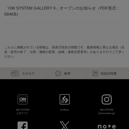
「OM SYSTEM GALLERY II」オープンのお知らせ（PDF形式：
584KB）
こちらに掲載されている情報は、発表日現在の情報です。最新情報と異なる場合（生
産・販売の終了、仕様・価格の変更、組織・連絡先変更等）がありますのでご了承く
ださい。
カタログ
修理
取扱説明書
OM SYSTEM
OI.Share
OM SYSTEM
公式アプリ
(@omsystem.jp)