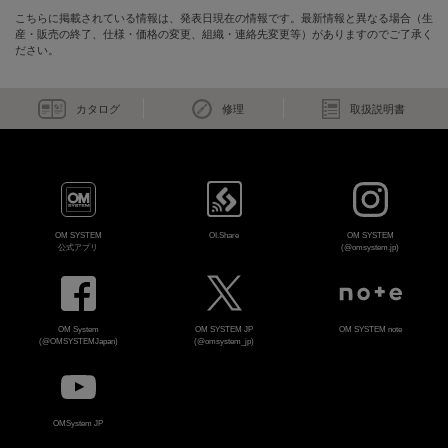
こちらに掲載されている情報は、発表日現在の情報です。最新情報と異なる場合（生
産・販売の終了、仕様・価格の変更、組織・連絡先変更等）がありますのでご了承く
ださい。
カタログ
修理
取扱説明書
OM SYSTEM
OI.Share
OM SYSTEM
公式アプリ
(@omsystem.jp)
OM System
OM SYSTEM JP
OM SYSTEM note
(@OMSYSTEMJapan)
(@omsystem_jp)
OMSystem JP