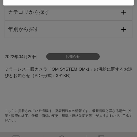
カテゴリから探す
年別から探す
2022年04月20日
お知らせ
ミラーレス一眼カメラ「OM SYSTEM OM-1」の供給に関するお詫
びとお知らせ（PDF形式：391KB）
こちらに掲載されている情報は、発表日現在の情報です。最新情報と異なる場合（生
産・販売の終了、仕様・価格の変更、組織・連絡先変更等）がありますのでご了承く
ださい。