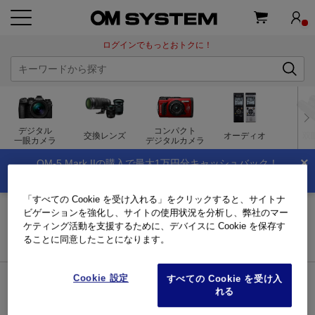
ログインでもっとおトクに！
デジタル
コンパクト
交換レンズ
オーディオ
双
一眼カメラ
デジタルカメラ
×
OM-5 Mark IIの購入で最大1万円分キャッシュバック！
夏のキャッシュバックキャンペーン実施中！
「すべての Cookie を受け入れる」をクリックすると、サイトナ
トップページ
インフォメーション
ビゲーションを強化し、サイトの使用状況を分析し、弊社のマー
ケティング活動を支援するために、デバイスに Cookie を保存す
インフォメーション
ることに同意したことになります。
Cookie 設定
すべての Cookie を受け入
れる
キーワード検索