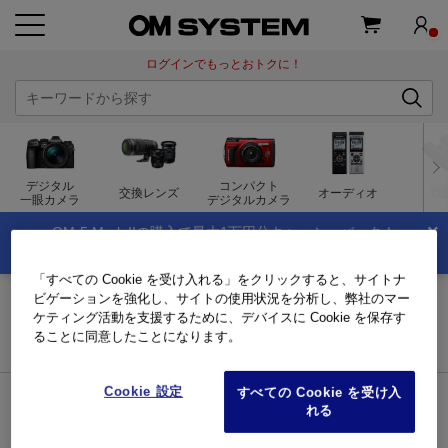
ログインでもっとおトクに！
デジタル
コンパクト
交換レンズ
オーディオ
双
一眼カメラ
デジタルカメラ
×
OM-5 Mark IIの購入で最大1万円分キャッシュバック！
夏のキャッシュバックキャンペーン実施中！
「すべての Cookie を受け入れる」をクリックすると、サイトナ
トップページ
インフォメーション
ビゲーションを強化し、サイトの使用状況を分析し、弊社のマー
ケティング活動を支援するために、デバイスに Cookie を保存す
インフォメーション
ることに同意したことになります。
Cookie 設定
すべての Cookie を受け入
れる
キーワード検索