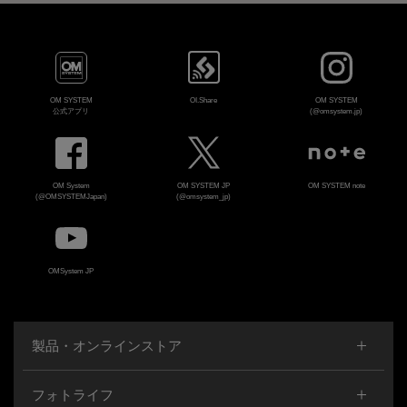
OM SYSTEM
OI.Share
OM SYSTEM
公式アプリ
(@omsystem.jp)
OM System
OM SYSTEM JP
OM SYSTEM note
(@OMSYSTEMJapan)
(@omsystem_jp)
OMSystem JP
製品・オンラインストア
フォトライフ