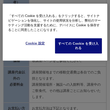
者）
所在地
〒151-0073 東京都渋谷区笹塚1-50-1
「すべての Cookie を受け入れる」をクリックすると、サイトナ
Daiwa笹塚タワー
ビゲーションを強化し、サイトの使用状況を分析し、弊社のマー
ケティング活動を支援するために、デバイスに Cookie を保存す
ることに同意したことになります。
電話番号
0570-055-800（ナビダイヤル）
電話受付時
10：00～12：00、13：00～16：00
Cookie 設定
すべての Cookie を受け入
れる
間
（土、日、祝日、弊社休業日を除く）
価格
各講座ページをご参照ください。
講座代金以
講座開催地までの移動交通費は各自でのご負
外の
担となります。
必要料金
講座開催場所・施設への入館料等、講座中の
ご飲食代、その他は講座ごとにお知らせいた
します。
お支払い方
お支払方法は下記となります。