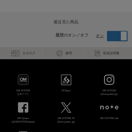
最近見た商品
履歴のオン／オフ
オン
カタログ
修理
取扱説明書
OM SYSTEM
OI.Share
OM SYSTEM
公式アプリ
(@omsystem.jp)
OM System
OM SYSTEM JP
OM SYSTEM note
(@OMSYSTEMJapan)
(@omsystem_jp)