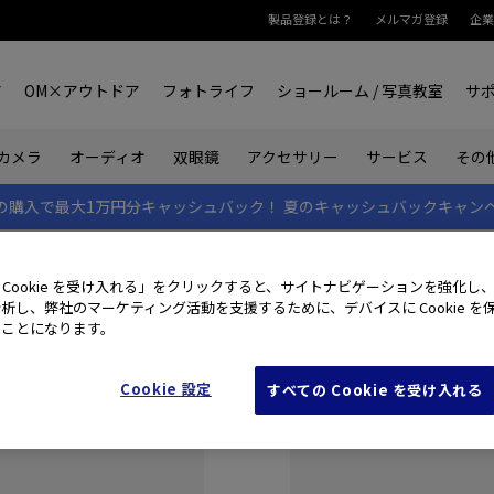
製品登録とは？
メルマガ登録
企業
ア
OM×アウトドア
フォトライフ
ショールーム / 写真教室
サ
カメラ
オーディオ
双眼鏡
アクセサリー
サービス
その
rk IIの購入で最大1万円分キャッシュバック！
夏のキャッシュバックキャン
 Cookie を受け入れる」をクリックすると、サイトナビゲーションを強化し
析し、弊社のマーケティング活動を支援するために、デバイスに Cookie を
たことになります。
Cookie 設定
すべての Cookie を受け入れる
初めてご利