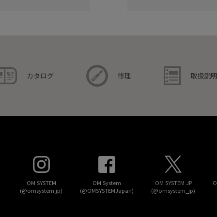
取扱説
カタログ
修理
OM SYSTEM
OM System
OM SYSTEM JP
O
(@omsystem.jp)
(@OMSYSTEMJapan)
(@omsystem_jp)