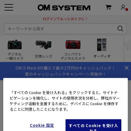
ログインでもっとおトクに！
デジタル
コンパクト
交換レンズ
オーディオ
双
一眼カメラ
デジタルカメラ
×
OM-5 Mark IIの購入で最大1万円分キャッシュバック！
夏のキャッシュバックキャンペーン実施中！
「すべての Cookie を受け入れる」をクリックすると、サイトナ
ビゲーションを強化し、サイトの使用状況を分析し、弊社のマー
ログイン
ケティング活動を支援するために、デバイスに Cookie を保存す
ることに同意したことになります。
会員のお客様
Cookie 設定
すべての Cookie を受け入
OM SYSTEM MEMBERS(旧ズイコーフレンドクラブ)にご登録
れる