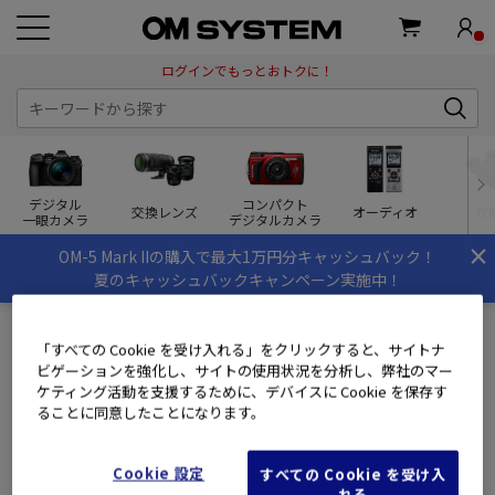
ログインでもっとおトクに！
デジタル
コンパクト
交換レンズ
オーディオ
双
一眼カメラ
デジタルカメラ
×
OM-5 Mark IIの購入で最大1万円分キャッシュバック！
夏のキャッシュバックキャンペーン実施中！
「すべての Cookie を受け入れる」をクリックすると、サイトナ
ビゲーションを強化し、サイトの使用状況を分析し、弊社のマー
ログイン
ケティング活動を支援するために、デバイスに Cookie を保存す
ることに同意したことになります。
会員のお客様
Cookie 設定
すべての Cookie を受け入
OM SYSTEM MEMBERS(旧ズイコーフレンドクラブ)にご登録
れる