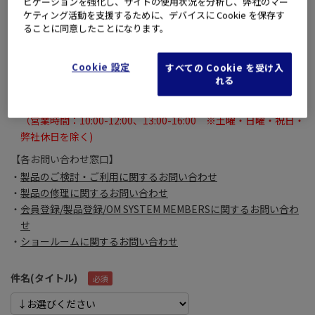
ビゲーションを強化し、サイトの使用状況を分析し、弊社のマー
それ以外に関しては【各お問い合わせ窓口】よりお問い合わせく
ケティング活動を支援するために、デバイスに Cookie を保存す
ださい。
ることに同意したことになります。
※
お問い合わせいただいたメールに対するご回答は、
土曜・日曜・祝日・弊社休日を除く翌々営業日になる場合がご
Cookie 設定
すべての Cookie を受け入
ざいます。
れる
あらかじめご了承いただきますよう、よろしくお願いいたしま
す。
（営業時間：10:00-12:00、13:00-16:00 ※土曜・日曜・祝日・
弊社休日を除く)
【各お問い合わせ窓口】
製品のご検討・ご利用に関するお問い合わせ
製品の修理に関するお問い合わせ
会員登録/製品登録/OM SYSTEM MEMBERSに関するお問い合わ
せ
ショールームに関するお問い合わせ
件名(タイトル)