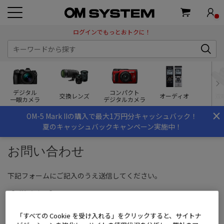
ログインでもっとおトクに！
デジタル
コンパクト
交換レンズ
オーディオ
双
一眼カメラ
デジタルカメラ
×
OM-5 Mark IIの購入で最大1万円分キャッシュバック！
夏のキャッシュバックキャンペーン実施中！
お問い合わせ
下記フォームにご記入のうえ送信してください。
【ご注意事項】
こちらは
OM SYSTEM STOREのお買い物
に関する問い合わせ窓口
「すべての Cookie を受け入れる」をクリックすると、サイトナ
です。