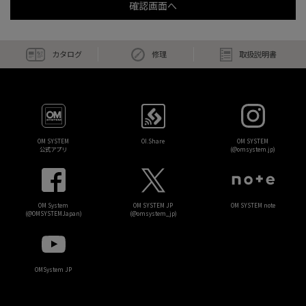
カタログ
修理
取扱説明書
OM SYSTEM
OI.Share
OM SYSTEM
公式アプリ
(@omsystem.jp)
OM System
OM SYSTEM JP
OM SYSTEM note
(@OMSYSTEMJapan)
(@omsystem_jp)
OMSystem JP