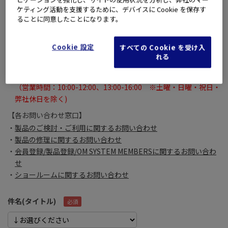
それ以外に関しては【各お問い合わせ窓口】よりお問い合わせく
ケティング活動を支援するために、デバイスに Cookie を保存す
ださい。
ることに同意したことになります。
※
お問い合わせいただいたメールに対するご回答は、
土曜・日曜・祝日・弊社休日を除く翌々営業日になる場合がご
Cookie 設定
すべての Cookie を受け入
ざいます。
れる
あらかじめご了承いただきますよう、よろしくお願いいたしま
す。
（営業時間：10:00-12:00、13:00-16:00 ※土曜・日曜・祝日・
弊社休日を除く)
【各お問い合わせ窓口】
製品のご検討・ご利用に関するお問い合わせ
製品の修理に関するお問い合わせ
会員登録/製品登録/OM SYSTEM MEMBERSに関するお問い合わ
せ
ショールームに関するお問い合わせ
件名(タイトル)