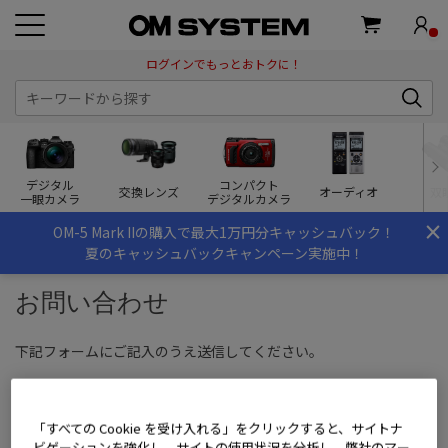
ログインでもっとおトクに！
デジタル
コンパクト
交換レンズ
オーディオ
双
一眼カメラ
デジタルカメラ
×
OM-5 Mark IIの購入で最大1万円分キャッシュバック！
夏のキャッシュバックキャンペーン実施中！
お問い合わせ
下記フォームにご記入のうえ送信してください。
【ご注意事項】
こちらは
OM SYSTEM STOREのお買い物
に関する問い合わせ窓口
「すべての Cookie を受け入れる」をクリックすると、サイトナ
です。
ビゲーションを強化し、サイトの使用状況を分析し、弊社のマー