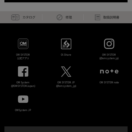
カタログ
修理
取扱説明書
OM SYSTEM
OI.Share
OM SYSTEM
公式アプリ
(@omsystem.jp)
OM System
OM SYSTEM JP
OM SYSTEM note
(@OMSYSTEMJapan)
(@omsystem_jp)
OMSystem JP