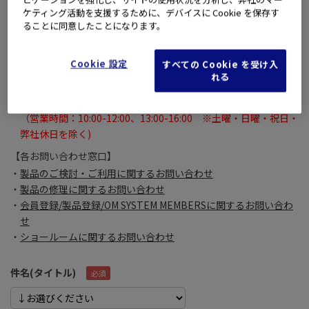
それ以外に関しては【各お問い合わせ窓口】よりお問い合わせく
ケティング活動を支援するために、デバイスに Cookie を保存す
ださい。
ることに同意したことになります。
※
お問い合わせいただいたメールに対するご回答は、
土曜・日曜・祝日・弊社休日を除く翌々営業日になる場合がご
Cookie 設定
すべての Cookie を受け入
ざいます。
れる
あらかじめご了承いただきますよう、よろしくお願いいたしま
す。
（営業時間：10:00-12:00、13:00-16:00 ※土曜・日曜・祝日・
弊社休日を除く)
【各お問い合わせ窓口】
製品のご検討・ご利用に関するお問い合わせ
製品の修理に関するお問い合わせ
会員登録/製品登録/OM SYSTEM MEMBERSに関するお問い合わ
せ
ショールームに関するお問い合わせ
件名(タイトル)