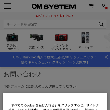
ログインでもっとおトクに！
デジタル
コンパクト
交換レンズ
オーディオ
双
一眼カメラ
デジタルカメラ
×
OM-5 Mark IIの購入で最大1万円分キャッシュバック！
夏のキャッシュバックキャンペーン実施中！
お問い合わせ
下記フォームにご記入のうえ送信してください。
【ご注意事項】
こちらは
OM SYSTEM STOREのお買い物
に関する問い合わせ窓口
「すべての Cookie を受け入れる」をクリックすると、サイトナ
です。
ビゲーションを強化し、サイトの使用状況を分析し、弊社のマー