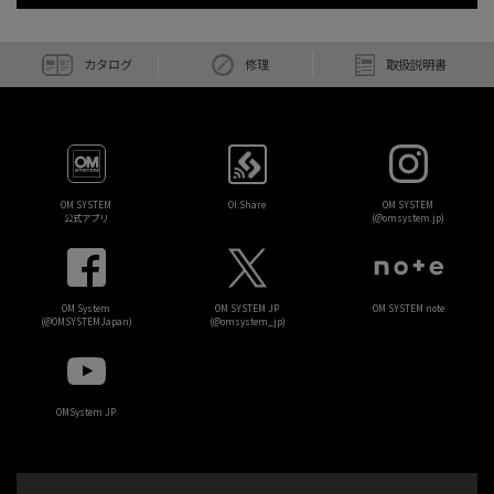
カタログ
修理
取扱説明書
OM SYSTEM
OI.Share
OM SYSTEM
公式アプリ
(@omsystem.jp)
OM System
OM SYSTEM JP
OM SYSTEM note
(@OMSYSTEMJapan)
(@omsystem_jp)
OMSystem JP