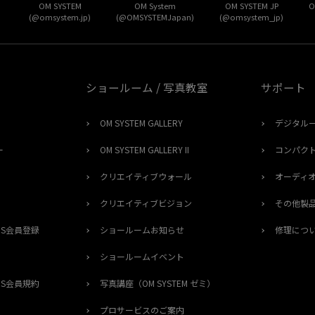
OM SYSTEM
OM System
OM SYSTEM JP
O
(@omsystem.jp)
(@OMSYSTEMJapan)
(@omsystem_jp)
ショールーム / 写真教室
サポート
OM SYSTEM GALLERY
デジタル
ー
OM SYSTEM GALLERY II
コンパク
クリエイティブウォール
オーディ
クリエイティブビジョン
その他製
ERS会員登録
ショールームお知らせ
修理につ
ショールームイベント
ERS会員規約
写真講座（OM SYSTEM ゼミ）
プロサービスのご案内