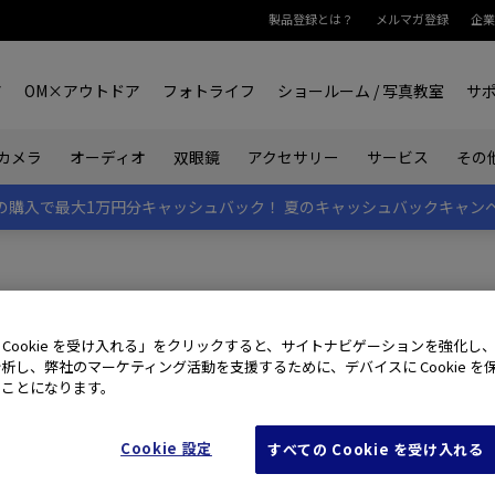
製品登録とは？
メルマガ登録
企業
ア
OM×アウトドア
フォトライフ
ショールーム / 写真教室
サ
カメラ
オーディオ
双眼鏡
アクセサリー
サービス
その
rk IIの購入で最大1万円分キャッシュバック！
夏のキャッシュバックキャン
 Cookie を受け入れる」をクリックすると、サイトナビゲーションを強化し
析し、弊社のマーケティング活動を支援するために、デバイスに Cookie を
たことになります。
せ窓口です。
わせください。
Cookie 設定
すべての Cookie を受け入れる
・日曜・祝日・弊社休日を除く翌々営業日になる場合がございます。