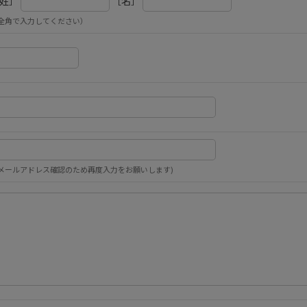
姓］
［名］
全角で入力してください）
メールアドレス確認のため再度入力をお願いします)