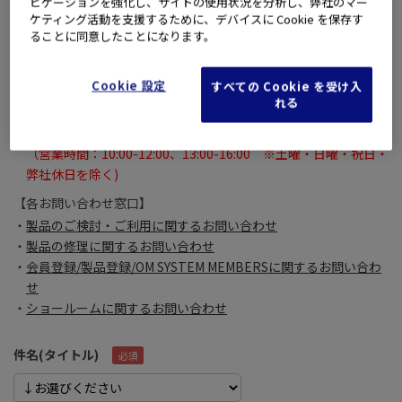
ビゲーションを強化し、サイトの使用状況を分析し、弊社のマー
それ以外に関しては【各お問い合わせ窓口】よりお問い合わせく
ケティング活動を支援するために、デバイスに Cookie を保存す
ださい。
ることに同意したことになります。
※
お問い合わせいただいたメールに対するご回答は、
土曜・日曜・祝日・弊社休日を除く翌々営業日になる場合がご
Cookie 設定
すべての Cookie を受け入
ざいます。
れる
あらかじめご了承いただきますよう、よろしくお願いいたしま
す。
（営業時間：10:00-12:00、13:00-16:00 ※土曜・日曜・祝日・
弊社休日を除く)
【各お問い合わせ窓口】
製品のご検討・ご利用に関するお問い合わせ
製品の修理に関するお問い合わせ
会員登録/製品登録/OM SYSTEM MEMBERSに関するお問い合わ
せ
ショールームに関するお問い合わせ
件名(タイトル)