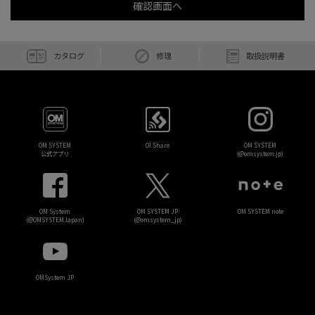
カタログ
修理
取扱説明書
OM SYSTEM
OI.Share
OM SYSTEM
公式アプリ
(@omsystem.jp)
OM System
OM SYSTEM JP
OM SYSTEM note
(@OMSYSTEMJapan)
(@omsystem_jp)
OMSystem JP