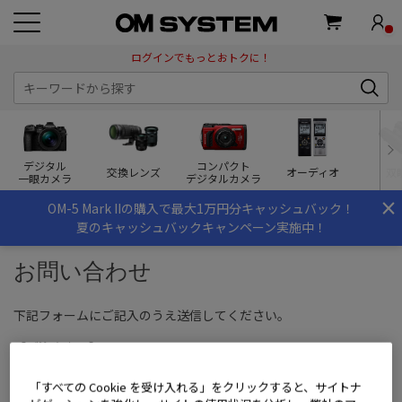
ログインでもっとおトクに！
デジタル
コンパクト
交換レンズ
オーディオ
双
一眼カメラ
デジタルカメラ
×
OM-5 Mark IIの購入で最大1万円分キャッシュバック！
夏のキャッシュバックキャンペーン実施中！
お問い合わせ
下記フォームにご記入のうえ送信してください。
【ご注意事項】
こちらは
OM SYSTEM STOREのお買い物
に関する問い合わせ窓口
「すべての Cookie を受け入れる」をクリックすると、サイトナ
です。