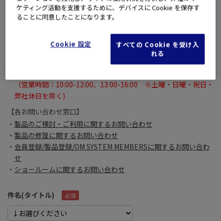
それ以外に関しては【各お問い合わせ窓口】よりお問い合わせく
ケティング活動を支援するために、デバイスに Cookie を保存す
ださい。
ることに同意したことになります。
※
お問い合わせいただいたメールに対するご回答は、
土曜・日曜・祝日・弊社休日を除く翌々営業日になる場合がご
Cookie 設定
すべての Cookie を受け入
ざいます。
れる
あらかじめご了承いただきますよう、よろしくお願いいたしま
す。
（営業時間：10:00-12:00、13:00-16:00 ※土曜・日曜・祝日・
弊社休日を除く)
【各お問い合わせ窓口】
製品のご検討・ご利用に関するお問い合わせ
製品の修理に関するお問い合わせ
会員登録/製品登録/OM SYSTEM MEMBERSに関するお問い合わ
せ
ショールームに関するお問い合わせ
件名(タイトル)