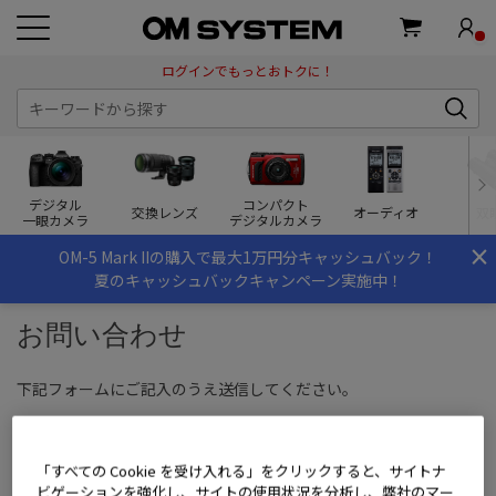
ログインでもっとおトクに！
デジタル
コンパクト
交換レンズ
オーディオ
双
一眼カメラ
デジタルカメラ
×
OM-5 Mark IIの購入で最大1万円分キャッシュバック！
夏のキャッシュバックキャンペーン実施中！
お問い合わせ
下記フォームにご記入のうえ送信してください。
【ご注意事項】
こちらは
OM SYSTEM STOREのお買い物
に関する問い合わせ窓口
「すべての Cookie を受け入れる」をクリックすると、サイトナ
です。
ビゲーションを強化し、サイトの使用状況を分析し、弊社のマー