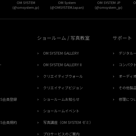
OM SYSTEM
OM System
OM SYSTEM JP
O
(@omsystem.jp)
(@OMSYSTEMJapan)
(@omsystem_jp)
ショールーム / 写真教室
サポート
OM SYSTEM GALLERY
デジタル
ー
OM SYSTEM GALLERY II
コンパク
クリエイティブウォール
オーディ
クリエイティブビジョン
その他製
ERS会員登録
ショールームお知らせ
修理につ
ショールームイベント
ERS会員規約
写真講座（OM SYSTEM ゼミ）
プロサービスのご案内