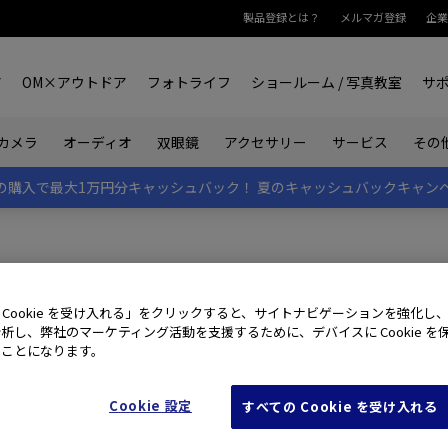
製品登録とは？
メルマガ登録
企業
ア
OM×アウトドア
フォトライフ
ショールーム / 写真教室
サ
カメラ
オーディオ
双眼鏡
アクセサリー
サービス
その
rk IIの購入で最大1万円分キャッシュバック！
夏のキャッシュバックキャン
 Cookie を受け入れる」をクリックすると、サイトナビゲーションを強化し
析し、弊社のマーケティング活動を支援するために、デバイスに Cookie を
たことになります。
せ窓口です。
わせください。
Cookie 設定
すべての Cookie を受け入れる
・日曜・祝日・弊社休日を除く翌々営業日になる場合がございます。