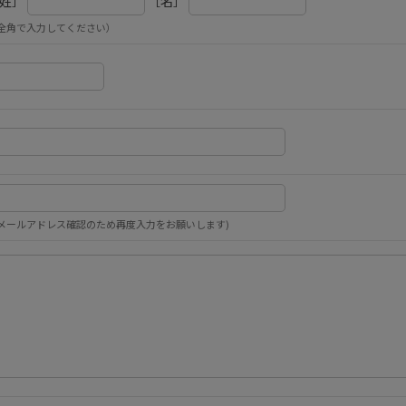
姓］
［名］
全角で入力してください）
メールアドレス確認のため再度入力をお願いします)