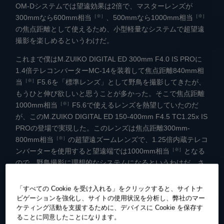
OM-Dシステムでは望遠効果は2倍で、マスターレンズが
［※］
［※］
300mmなら600mm相当
、500mmなら1000mm相当
の焦点距離として使えるため、小型軽量なシステムで超望遠
撮影を楽しめるというわけだ。
これまで僕はM.ZUIKO DIGITAL ED 300mm F4.0 IS PROに
1.4倍テレコンバーターMC-14を装着して焦点距離840mm相
［※］
当
F5.6を「標準レンズ」として野鳥を撮影してきたが、
もうひと伸び欲しいと思うことが多かった。そこで焦点距離
［※］
1000mm相当
F5.6で使えるレンズを熱望していたのだ
が、このM.ZUIKO DIGITAL ED 150-400mm F4.5 TC1.25x IS
PROの登場で実現した。このレンズは焦点距離300mm-
［※］
800mm相当
の超望遠ズームレンズで、1.25倍内蔵テレコ
［※］
ンバーターを使用すると望遠端では1000mm相当
となる
ので、野鳥撮影に理想的なシステムになるというわけだ。さ
らに外付けテレコンバーターにも対応しており、1.4倍テレコ
［※］
ンバーターMC-14使用時には焦点距離1400mm相当
「すべての Cookie を受け入れる」をクリックすると、サイトナ
F8.0、2倍テレコンバーターMC-20使用時には焦点距離
ビゲーションを強化し、サイトの使用状況を分析し、弊社のマー
ケティング活動を支援するために、デバイスに Cookie を保存す
［※］
2000mm相当
F11となり、圧倒的な超望遠性能を手に入
ることに同意したことになります。
れることができる。