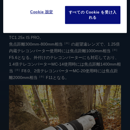
Cookie 設定
すべての Cookie を受け入
※ 35mm判換算
れる
OM-D E-M1X + M.ZUIKO DIGITAL ED 150-400mm F4.5
TC1.25x IS PRO。
［※］
焦点距離300mm-800mm相当
の超望遠レンズで、1.25倍
［※］
内蔵テレコンバーター使用時には焦点距離1000mm相当
F5.6となる。外付けのテレコンバーターにも対応しており、
1.4倍テレコンバーターMC-14使用時には焦点距離1400mm相
［※］
当
F8.0、2倍テレコンバーターMC-20使用時には焦点距
［※］
離2000mm相当
F11となる。