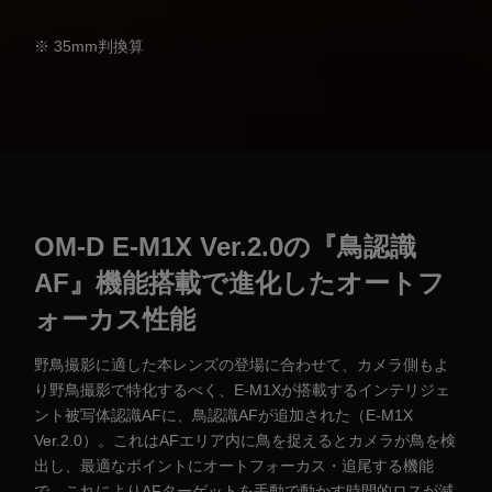
※ 35mm判換算
OM-D E-M1X Ver.2.0の『鳥認識
AF』機能搭載で進化したオートフ
ォーカス性能
野鳥撮影に適した本レンズの登場に合わせて、カメラ側もよ
り野鳥撮影で特化するべく、E-M1Xが搭載するインテリジェ
ント被写体認識AFに、鳥認識AFが追加された（E-M1X
Ver.2.0）。これはAFエリア内に鳥を捉えるとカメラが鳥を検
出し、最適なポイントにオートフォーカス・追尾する機能
で、これによりAFターゲットを手動で動かす時間的ロスが減