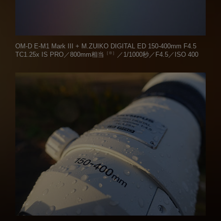
OM-D E-M1 Mark III + M.ZUIKO DIGITAL ED 150-400mm F4.5
［※］
TC1.25x IS PRO／800mm相当
／1/1000秒／F4.5／ISO 400