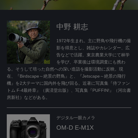
中野 耕志
1972年生まれ。主に野鳥や飛行機の撮
影を得意とし、雑誌やカレンダー、広
告などで活躍。東京農業大学にて林学
を学び、卒業後は環境調査にも携わ
る。そうして培った自然への深い造詣を撮影活動に反映。現
在、『Birdscape～絶景の野鳥』と、『Jetscape～絶景の飛行
機』を2大テーマに国内外を飛び回る。
近著に写真集『侍ファン
トム F-4最終章』（廣済堂出版）、写真集『PUFFIN!』（河出書
房新社）などがある。
デジタル一眼カメラ
OM-D E-M1X