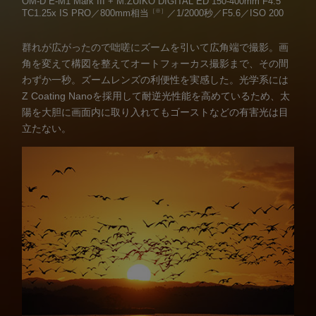
OM-D E-M1 Mark III + M.ZUIKO DIGITAL ED 150-400mm F4.5
［※］
TC1.25x IS PRO／800mm相当
／1/2000秒／F5.6／ISO 200
群れが広がったので咄嗟にズームを引いて広角端で撮影。画
角を変えて構図を整えてオートフォーカス撮影まで、その間
わずか一秒。ズームレンズの利便性を実感した。光学系には
Z Coating Nanoを採用して耐逆光性能を高めているため、太
陽を大胆に画面内に取り入れてもゴーストなどの有害光は目
立たない。