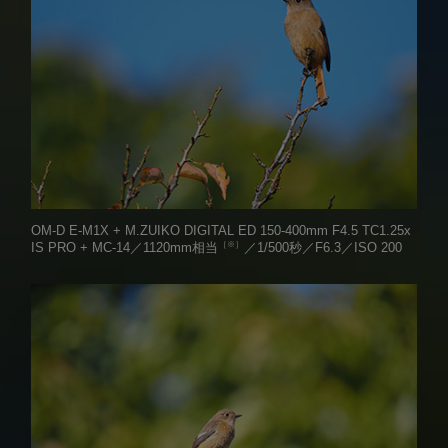
OM-D E-M1X + M.ZUIKO DIGITAL ED 150-400mm F4.5 TC1.25x
［※］
IS PRO + MC-14／1120mm相当
／1/500秒／F6.3／ISO 200