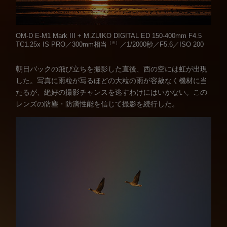
OM-D E-M1 Mark III + M.ZUIKO DIGITAL ED 150-400mm F4.5
［※］
TC1.25x IS PRO／300mm相当
／1/2000秒／F5.6／ISO 200
朝日バックの飛び立ちを撮影した直後、西の空には虹が出現
した。写真に雨粒が写るほどの大粒の雨が容赦なく機材に当
たるが、絶好の撮影チャンスを逃すわけにはいかない。この
レンズの防塵・防滴性能を信じて撮影を続行した。