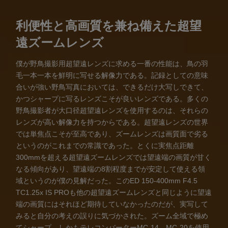
利便性と高画質を兼ね備えた超望
遠ズームレンズ
僕が野鳥撮影用超望遠レンズに求める一番の性能は、鳥の羽
毛一本一本を鮮明に写せる解像力である。記録としての意味
合いが強い野鳥写真においては、できるだけ大写しできて、
かつシャープに写るレンズこそが良いレンズである。多くの
野鳥撮影者が大口径超望遠レンズを使用するのは、それらの
レンズが高い解像力を持つからである。超望遠レンズの世界
では単焦点こそが至高であり、ズームレンズは画質面で劣る
というのがこれまでの常識であった。とくに実焦点距離
300mmを超える超望遠ズームレンズでは望遠端の画質が甘く
なる傾向があり、望遠端の8割程度までが安定して使える領
域というのが僕の見解だった。このED 150-400mm F4.5
TC1.25x IS PROも他の超望遠ズームレンズと同じように望遠
端の画質にはそれほど期待していなかったのだが、実写して
みると自分の考えの誤りに気づかされた。ズーム全域で極め
てシャープ、しかもテレコンバーターMC-14、MC-20を使用