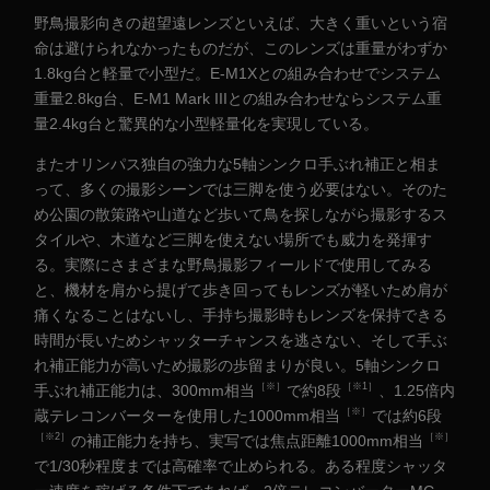
野鳥撮影向きの超望遠レンズといえば、大きく重いという宿
命は避けられなかったものだが、このレンズは重量がわずか
1.8kg台と軽量で小型だ。E-M1Xとの組み合わせでシステム
重量2.8kg台、E-M1 Mark IIIとの組み合わせならシステム重
量2.4kg台と驚異的な小型軽量化を実現している。
またオリンパス独自の強力な5軸シンクロ手ぶれ補正と相ま
って、多くの撮影シーンでは三脚を使う必要はない。そのた
め公園の散策路や山道など歩いて鳥を探しながら撮影するス
タイルや、木道など三脚を使えない場所でも威力を発揮す
る。実際にさまざまな野鳥撮影フィールドで使用してみる
と、機材を肩から提げて歩き回ってもレンズが軽いため肩が
痛くなることはないし、手持ち撮影時もレンズを保持できる
時間が長いためシャッターチャンスを逃さない、そして手ぶ
れ補正能力が高いため撮影の歩留まりが良い。5軸シンクロ
［※］
［※1］
手ぶれ補正能力は、300mm相当
で約8段
、1.25倍内
［※］
蔵テレコンバーターを使用した1000mm相当
では約6段
［※2］
［※］
の補正能力を持ち、実写では焦点距離1000mm相当
で1/30秒程度までは高確率で止められる。ある程度シャッタ