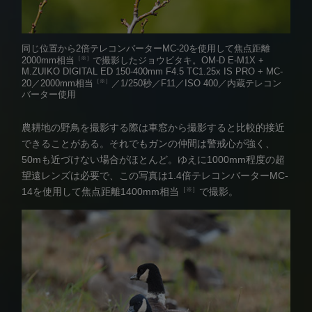
同じ位置から2倍テレコンバーターMC-20を使用して焦点距離
［※］
2000mm相当
で撮影したジョウビタキ。
OM-D E-M1X +
M.ZUIKO DIGITAL ED 150-400mm F4.5 TC1.25x IS PRO + MC-
［※］
20／2000mm相当
／1/250秒／F11／ISO 400／内蔵テレコン
バーター使用
農耕地の野鳥を撮影する際は車窓から撮影すると比較的接近
できることがある。それでもガンの仲間は警戒心が強く、
50mも近づけない場合がほとんど。ゆえに1000mm程度の超
望遠レンズは必要で、この写真は1.4倍テレコンバーターMC-
［※］
14を使用して焦点距離1400mm相当
で撮影。