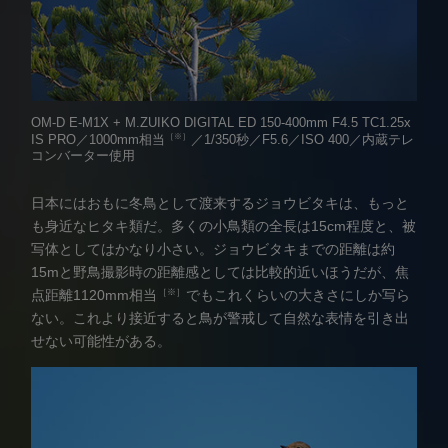
OM-D E-M1X + M.ZUIKO DIGITAL ED 150-400mm F4.5 TC1.25x
［※］
IS PRO／1000mm相当
／1/350秒／F5.6／ISO 400／内蔵テレ
コンバーター使用
日本にはおもに冬鳥として渡来するジョウビタキは、もっと
も身近なヒタキ類だ。多くの小鳥類の全長は15cm程度と、被
写体としてはかなり小さい。ジョウビタキまでの距離は約
15mと野鳥撮影時の距離感としては比較的近いほうだが、焦
［※］
点距離1120mm相当
でもこれくらいの大きさにしか写ら
ない。これより接近すると鳥が警戒して自然な表情を引き出
せない可能性がある。