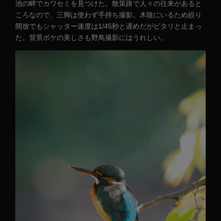
池の畔でカワセミを見つけた。散策路で人々の往来があると
ころなので、三脚は使わず手持ち撮影。木陰にいるため絞り
開放でもシャッター速度は1/45秒と遅めだがピタリと止まっ
た。背景ボケの美しさも野鳥撮影にはうれしい。