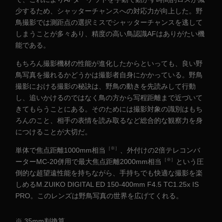
少するため、シャッターチャンスへの対応力が向上した。野
鳥撮影では測距点の選択ミスでシャッターチャンスを逃して
しまうことが多々あり、精度の高い鳥認識AFはありがたい機
能である。
もちろん撮影機材の性能が進化したからといっても、良い野
鳥写真を撮れるかどうかは撮影者自身にかかっている。野鳥
撮影における撮影の秘訣は、野鳥の動きを先読みして行動
し、追いかけるのではなく鳥の方から写程距離まで近づいて
きてもらうことにある。そのためには撮影対象の識別はもち
ろんのこと、相手の表情を読み取るなど総合的な観察力を身
につけることが大切だ。
［※］
単体で焦点距離1000mm相当
、外付けの2倍テレコンバ
［※］
ーターMC-20併用で最大焦点距離2000mm相当
という圧
倒的な超望遠性能を持ちながら、手持ちでも快適な撮影を楽
しめるM.ZUIKO DIGITAL ED 150-400mm F4.5 TC1.25x IS
PRO。このレンズは野鳥写真の世界を広げてくれる。
※ 35mm判換算