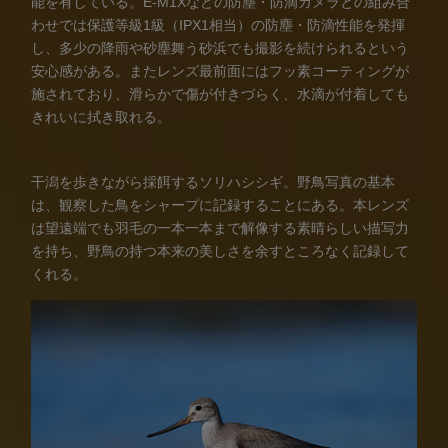
能を有している。E-M1Xなどの防塵・防滴カメラとの組み合
わせでは保護等級1級（IPX1相当）の防塵・防滴性能を発揮
し、多少の降雨や砂塵舞う砂浜でも撮影を続けられるという
安心感がある。またレンズ最前面にはフッ素コーティングが
施されており、滑らかで傷が付きづらく、水滴が付着しても
きれいに拭き取れる。
干潟を歩きながら採餌するソリハシシギ。野鳥写真の基本
は、観察した鳥をシャープに記録することにある。本レンズ
は望遠端でも羽毛の一本一本まで解像する素晴らしい描写力
を持ち、野鳥の持つ本来の美しさを余すところなく記録して
くれる。