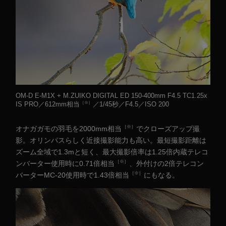
OM-D E-M1X + M.ZUIKO DIGITAL ED 150-400mm F4.5 TC1.25x
［※］
IS PRO／612mm相当
／1/45秒／F4.5／ISO 200
［※］
オナガガモの羽毛を2000mm相当
でクローズアップ撮
影。オリンパスらしく近接撮影能力も高い。最短撮影距離は
ズーム全域で1.3mと短く、最大撮影倍率は1.25倍内蔵テレコ
［※］
ンバーター使用時に0.71倍相当
、外付けの2倍テレコン
［※］
バーターMC-20使用時で1.43倍相当
にもなる。