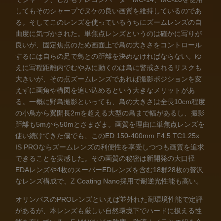
してもそのシャープでヌケの良い画質を維持しているのであ
る。そしてこのレンズを使っているうちにズームレンズの自
由度に気づかされた。単焦点レンズというのは確かに写りが
良いが、固定焦点のため画面上で鳥の大きさをコントロール
するには自らの足で鳥との距離を決めなければならない。ゆ
えに写程距離内でむやみに動くのは鳥に警戒されるリスクも
大きいが、その点ズームレンズであれば撮影ポジションを変
えずに画角や構図を追い込めるという大きなメリットがあ
る。一概に野鳥撮影といっても、鳥の大きさは全長10cm程度
の小鳥から翼開長2mを超える大型の鳥まで幅があるし、撮影
距離も5mから50mとさまざま。画質を理由に単焦点レンズを
使い続けてきた僕でも、このED 150-400mm F4.5 TC1.25x
IS PROならズームレンズの利便性を享受しつつも画質を追求
できることを実感した。その画質の秘密は新開発の大口径
EDAレンズや4枚のスーパーEDレンズを含む18群28枚の贅沢
なレンズ構成で、Z Coating Nano採用で耐逆光性能も高い。
オリンパスのPROレンズといえば並外れた耐環境性能で定評
があるが、本レンズも厳しい自然環境下でハードに扱える性