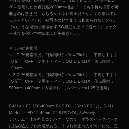
ー速度を稼げる条件下であれば、2倍テレコンバーターMC-
［※］
20を使用した焦点距離2000mm相当
でも手持ち撮影が可
能なのは驚きだ。もちろん手ぶれ補正能力がいくら優れてい
るからといっても、被写体の動きまでは止められないので、
そのような場合は無理せずISO感度を上げて速めのシャッタ
ー速度を稼いで被写体ぶれを防ぎたい。
※ 35mm判換算
※1 CIPA規格準拠。2軸加振時（Yaw/Pitch） 半押し中手ぶ
れ補正：OFF 使用ボディー：OM-D E-M1X 焦点距離：
150mm
※2 CIPA規格準拠。2軸加振時（Yaw/Pitch） 半押し中手ぶ
れ補正：OFF 使用ボディー：OM-D E-M1X 焦点距離：
500mm（400mm＋内蔵テレコンバーター×1.25使用時）
E-M1X + ED 150-400mm F4.5 TC1.25x IS PROと、E-M1
Mark III + ED 12-40mm F2.8 PROの組み合わせ。
システム全体が軽量コンパクトなので、小型のバックパック
に詰め込んでも余裕がある。手ぶれ補正能力が高いため、三