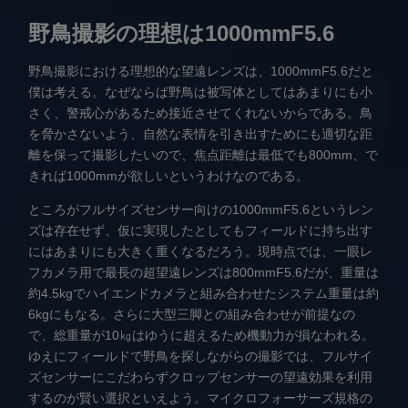
野鳥撮影の理想は1000mmF5.6
野鳥撮影における理想的な望遠レンズは、1000mmF5.6だと
僕は考える。なぜならば野鳥は被写体としてはあまりにも小
さく、警戒心があるため接近させてくれないからである。鳥
を脅かさないよう、自然な表情を引き出すためにも適切な距
離を保って撮影したいので、焦点距離は最低でも800mm、で
きれば1000mmが欲しいというわけなのである。
ところがフルサイズセンサー向けの1000mmF5.6というレン
ズは存在せず、仮に実現したとしてもフィールドに持ち出す
にはあまりにも大きく重くなるだろう。現時点では、一眼レ
フカメラ用で最長の超望遠レンズは800mmF5.6だが、重量は
約4.5kgでハイエンドカメラと組み合わせたシステム重量は約
6kgにもなる。さらに大型三脚との組み合わせが前提なの
で、総重量が10㎏はゆうに超えるため機動力が損なわれる。
ゆえにフィールドで野鳥を探しながらの撮影では、フルサイ
ズセンサーにこだわらずクロップセンサーの望遠効果を利用
するのが賢い選択といえよう。マイクロフォーサーズ規格の