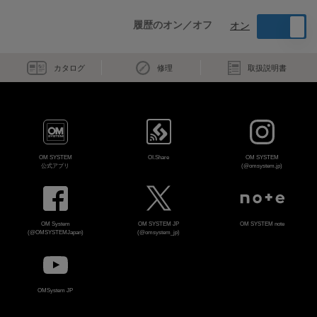
履歴のオン／オフ
オン
カタログ
修理
取扱説明書
OM SYSTEM
OI.Share
OM SYSTEM
公式アプリ
(@omsystem.jp)
OM System
OM SYSTEM JP
OM SYSTEM note
(@OMSYSTEMJapan)
(@omsystem_jp)
OMSystem JP