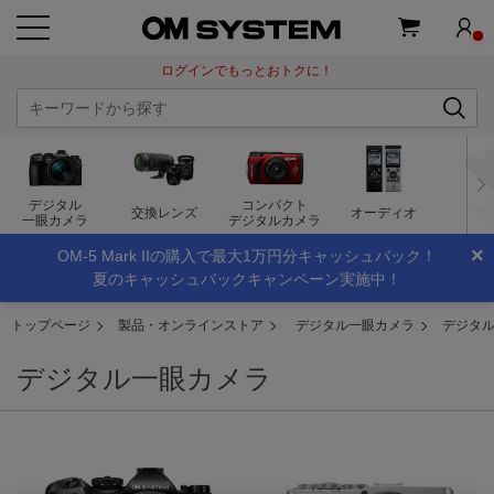
ログインでもっとおトクに！
デジタル
コンパクト
交換レンズ
オーディオ
双
一眼カメラ
デジタルカメラ
×
OM-5 Mark IIの購入で最大1万円分キャッシュバック！
夏のキャッシュバックキャンペーン実施中！
トップページ
製品・オンラインストア
デジタル一眼カメラ
デジタ
デジタル一眼カメラ