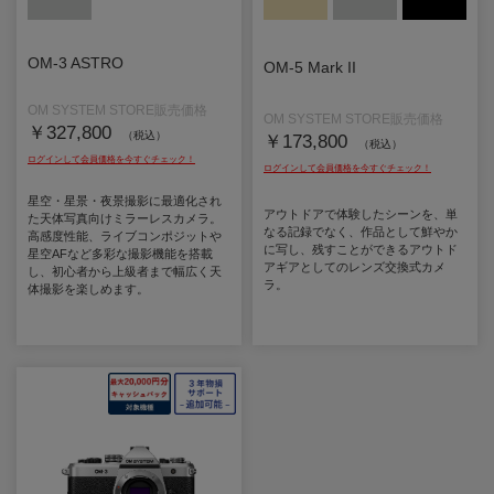
OM-3 ASTRO
OM-5 Mark II
￥327,800
（税込）
￥173,800
（税込）
星空・星景・夜景撮影に最適化され
アウトドアで体験したシーンを、単
た天体写真向けミラーレスカメラ。
なる記録でなく、作品として鮮やか
高感度性能、ライブコンポジットや
に写し、残すことができるアウトド
星空AFなど多彩な撮影機能を搭載
アギアとしてのレンズ交換式カメ
し、初心者から上級者まで幅広く天
ラ。
体撮影を楽しめます。