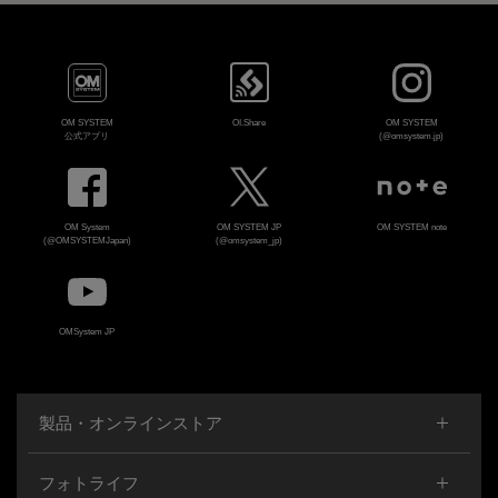
OM SYSTEM
OI.Share
OM SYSTEM
公式アプリ
(@omsystem.jp)
OM System
OM SYSTEM JP
OM SYSTEM note
(@OMSYSTEMJapan)
(@omsystem_jp)
OMSystem JP
製品・オンラインストア
フォトライフ