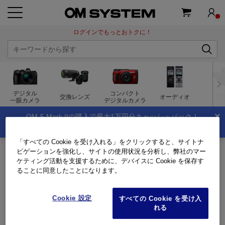
ログインでもっとおトクに！
デジタル
コンパクト
交換レンズ
オーディオ
双
一眼カメラ
デジタルカメラ
×
OM-5 Mark IIの購入で最大1万円分キャッシュバック！
夏のキャッシュバックキャンペーン実施中！
「すべての Cookie を受け入れる」をクリックすると、サイトナ
トップページ
製品・オンラインストア
双眼鏡
双眼鏡
ビゲーションを強化し、サイトの使用状況を分析し、弊社のマー
ケティング活動を支援するために、デバイスに Cookie を保存す
双眼鏡
ることに同意したことになります。
Cookie 設定
すべての Cookie を受け入
れる