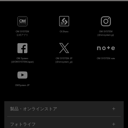
OM SYSTEM
OI.Share
OM SYSTEM
公式アプリ
(@omsystem.jp)
OM System
OM SYSTEM JP
OM SYSTEM note
(@OMSYSTEMJapan)
(@omsystem_jp)
OMSystem JP
製品・オンラインストア
フォトライフ