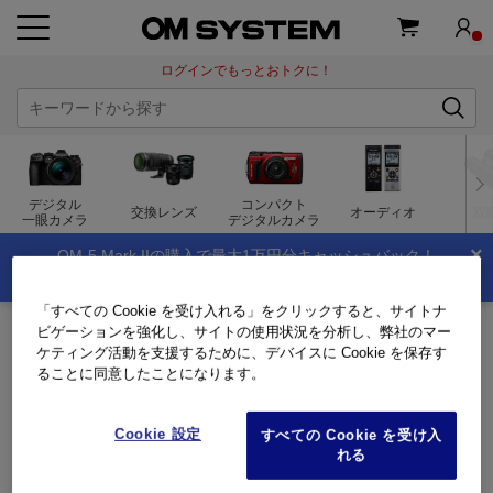
ログインでもっとおトクに！
デジタル
コンパクト
交換レンズ
オーディオ
双
一眼カメラ
デジタルカメラ
×
OM-5 Mark IIの購入で最大1万円分キャッシュバック！
夏のキャッシュバックキャンペーン実施中！
「すべての Cookie を受け入れる」をクリックすると、サイトナ
トップページ
製品・オンラインストア
双眼鏡
双眼鏡
ビゲーションを強化し、サイトの使用状況を分析し、弊社のマー
ケティング活動を支援するために、デバイスに Cookie を保存す
双眼鏡
ることに同意したことになります。
Cookie 設定
すべての Cookie を受け入
れる