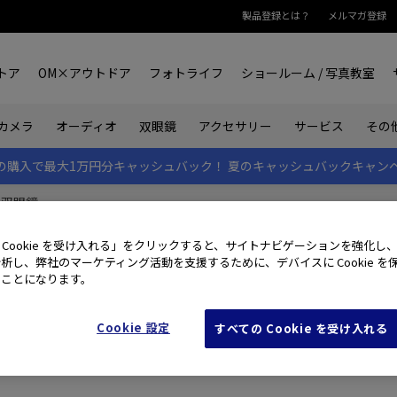
製品登録とは？
メルマガ登録
トア
OM×アウトドア
フォトライフ
ショールーム / 写真教室
双眼鏡
カメラ
オーディオ
アクセサリー
サービス
その
rk IIの購入で最大1万円分キャッシュバック！
夏のキャッシュバックキャン
双眼鏡
 Cookie を受け入れる」をクリックすると、サイトナビゲーションを強化し
析し、弊社のマーケティング活動を支援するために、デバイスに Cookie を
たことになります。
Cookie 設定
すべての Cookie を受け入れる