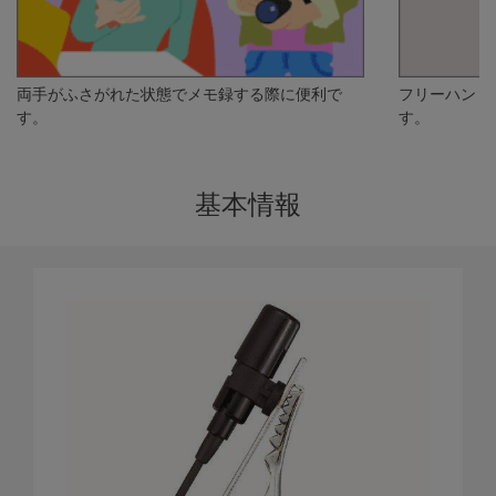
両手がふさがれた状態でメモ録する際に便利で
フリーハンド
す。
す。
基本情報