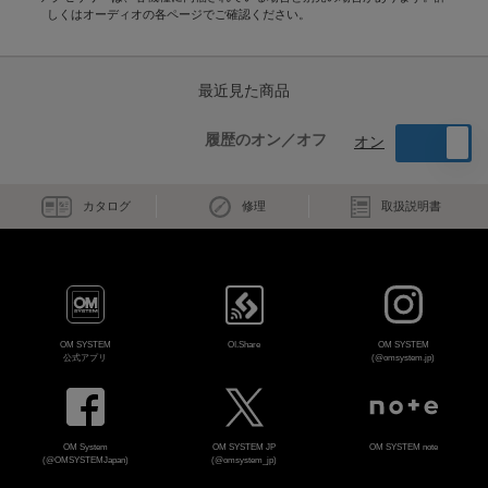
しくはオーディオの各ページでご確認ください。
最近見た商品
履歴のオン／オフ
オン
カタログ
修理
取扱説明書
OM SYSTEM
OI.Share
OM SYSTEM
公式アプリ
(@omsystem.jp)
OM System
OM SYSTEM JP
OM SYSTEM note
(@OMSYSTEMJapan)
(@omsystem_jp)