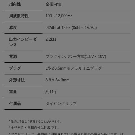
指向性
全指向性
周波数特性
100～12,000Hz
感度
-42dB at 1kHz (0dB = 1V/Pa)
出力インピーダ
2.2kΩ
ンス
電源
プラグインパワー方式(1.5V～10V)
プラグ
L型Ø3.5mmモノラルミニプラグ
外形寸法
8.8 x 34.3mm
重量
約11g
付属品
タイピンクリップ
仕様は予告なく変更することがあります。
全指向性と無指向性は同義です。
アクセサリーは、各機種に同梱されている場合と別売の場合があります。詳