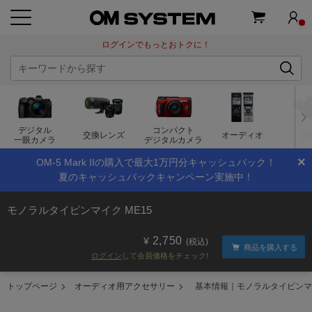
ログインでもっとおトクに！
デジタル
コンパクト
交換レンズ
オーディオ
双
一眼カメラ
デジタルカメラ
×
OM-5 Mark IIの購入で最大1万円分キャッシュバック！
夏のキャッシュバックキャンペーン実施中！
モノラルタイピンマイク ME15
2,750
(税込)
商品を購入する
ログイン
して会員価格をチェック!
トップページ
オーディオ用アクセサリー
基本情報｜モノラルタイピンマ