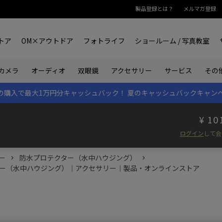
製品登録とは？
メルマガ登録
トア
OM×アウトドア
フォトライフ
ショールーム / 写真教室
双眼鏡
カメラ
オーディオ
アクセサリー
サービス
その
rk IIの購入で最大1万円分キャッシュバック！
夏のキャッシュバックキャン
10
ログイン
して会
ー
防水プロテクター（水中ハウジング）
クター（水中ハウジング）｜アクセサリー｜製品・オンラインストア