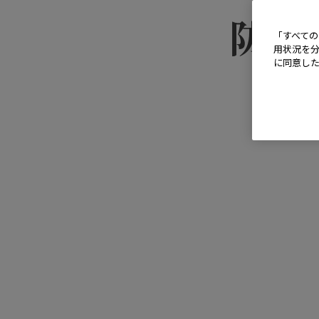
防水レ
「すべての
用状況を分
に同意し