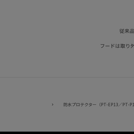
従来品
フードは取り
防水プロテクター（PT-EP13／PT-