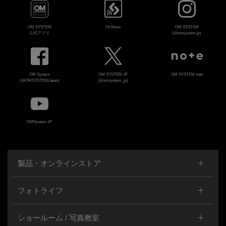
OM SYSTEM
OI.Share
OM SYSTEM
公式アプリ
(@omsystem.jp)
OM System
OM SYSTEM JP
OM SYSTEM note
(@OMSYSTEMJapan)
(@omsystem_jp)
OMSystem JP
製品・オンラインストア
フォトライフ
ショールーム / 写真教室