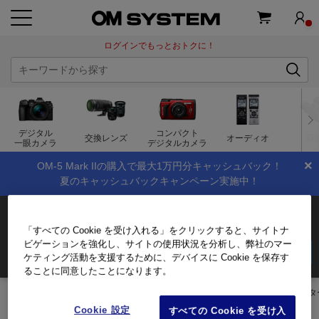
ログインでもっとおトクに！
デジタル
コンパクト
交換レンズ
オーディオ
双
一眼カメラ
デジタルカメラ
×
OM-5 Mark IIの購入で最大1万円分キャッシュバック！
夏のキャッシュバックキャンペーン実施中！
マクロレンズアダプター PMLA-EP01
「すべての Cookie を受け入れる」をクリックすると、サイトナ
ビゲーションを強化し、サイトの使用状況を分析し、弊社のマー
5,280
(税込)
商品を購入する
ケティング活動を支援するために、デバイスに Cookie を保存す
ログイン
して会員価格をチェック!
ることに同意したことになります。
トップページ
製品・オンラインストア
アクセサリー
防水プロテクタ
Cookie 設定
すべての Cookie を受け入