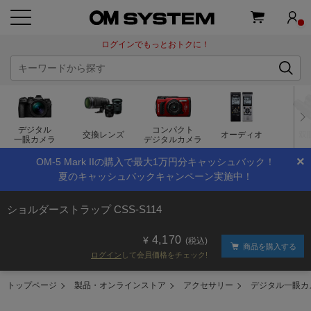
ログインでもっとおトクに！
デジタル
コンパクト
交換レンズ
オーディオ
双
一眼カメラ
デジタルカメラ
×
OM-5 Mark IIの購入で最大1万円分キャッシュバック！
夏のキャッシュバックキャンペーン実施中！
ショルダーストラップ CSS-S114
4,170
(税込)
商品を購入する
ログイン
して会員価格をチェック!
トップページ
製品・オンラインストア
アクセサリー
デジタル一眼カ