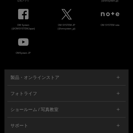
公式アプリ
(@omsystem.jp)
OM System
OM SYSTEM JP
OM SYSTEM note
(@OMSYSTEMJapan)
(@omsystem_jp)
OMSystem JP
製品・オンラインストア
フォトライフ
ショールーム / 写真教室
サポート