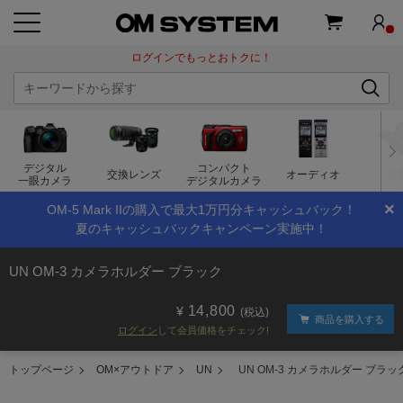
ログインでもっとおトクに！
デジタル
コンパクト
交換レンズ
オーディオ
双
一眼カメラ
デジタルカメラ
×
OM-5 Mark IIの購入で最大1万円分キャッシュバック！
夏のキャッシュバックキャンペーン実施中！
UN OM-3 カメラホルダー ブラック
14,800
(税込)
商品を購入する
ログイン
して会員価格をチェック!
トップページ
OM×アウトドア
UN
UN OM-3 カメラホルダー ブラッ