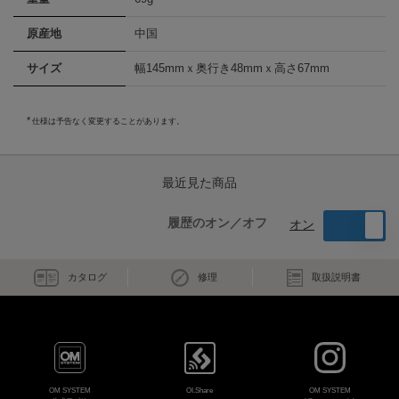
原産地
中国
サイズ
幅145mmｘ奥行き48mmｘ高さ67mm
仕様は予告なく変更することがあります。
最近見た商品
履歴のオン／オフ
オン
カタログ
修理
取扱説明書
OM SYSTEM
OI.Share
OM SYSTEM