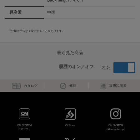
Back length：47cm
原産国
中国
仕様は予告なく変更することがあります。
最近見た商品
履歴のオン／オフ
オン
カタログ
修理
取扱説明書
OM SYSTEM
OI.Share
OM SYSTEM
公式アプリ
(@omsystem.jp)