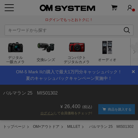
ログインでもっとおトクに！
デジタル
コンパクト
交換レンズ
オーディオ
双
一眼カメラ
デジタルカメラ
×
OM-5 Mark IIの購入で最大1万円分キャッシュバック！
夏のキャッシュバックキャンペーン実施中！
パルマラン 25 MIS01302
26,400
(税込)
商品を購入する
ログイン
して会員価格をチェック!
トップページ
OM×アウトドア
MILLET
パルマラン 25 MIS01302