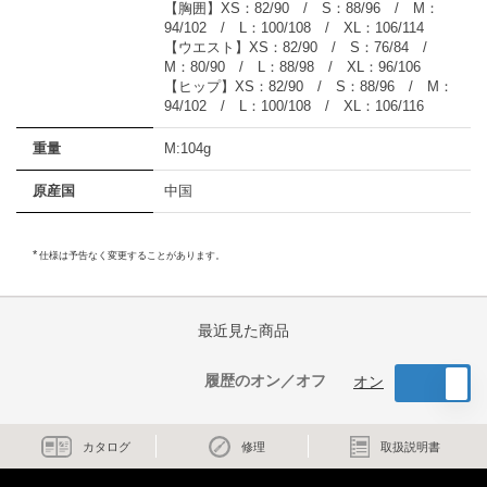
【胸囲】XS：82/90 / S：88/96 / M：
94/102 / L：100/108 / XL：106/114
【ウエスト】XS：82/90 / S：76/84 /
M：80/90 / L：88/98 / XL：96/106
【ヒップ】XS：82/90 / S：88/96 / M：
94/102 / L：100/108 / XL：106/116
重量
M:104g
原産国
中国
仕様は予告なく変更することがあります。
最近見た商品
履歴のオン／オフ
オン
カタログ
修理
取扱説明書