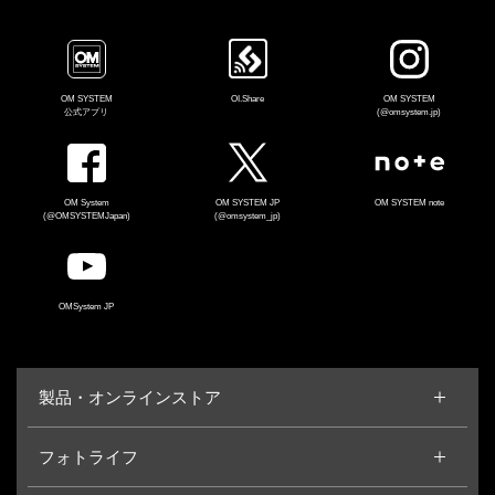
OM SYSTEM
OI.Share
OM SYSTEM
公式アプリ
(@omsystem.jp)
OM System
OM SYSTEM JP
OM SYSTEM note
(@OMSYSTEMJapan)
(@omsystem_jp)
OMSystem JP
製品・オンラインストア
フォトライフ