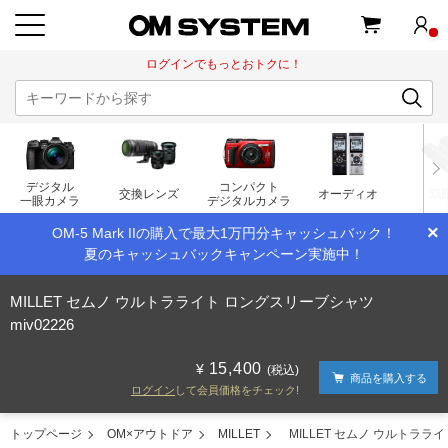
ログインでもっとおトクに！
デジタル
コンパクト
交換レンズ
オーディオ
双
一眼カメラ
デジタルカメラ
×
OM-5 Mark IIの購入で最大1万円分キャッシュバック！
夏のキャッシュバックキャンペーン実施中！
MILLET セムノ ウルトラライト ロングスリーブシャツ
miv02226
15,400
(税込)
商品を購入する
ログイン
して会員価格をチェック!
トップページ
OM×アウトドア
MILLET
MILLET セムノ ウルトラライ