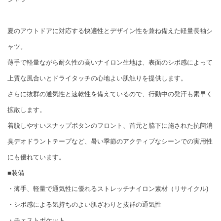
夏のアウトドアに対応する快適性とデザイン性を兼ね備えた軽量長袖シ
ャツ。
薄手で軽量ながら耐久性の高いナイロン生地は、表面のシボ感によって
上質な風合いとドライタッチの心地よい肌触りを提供します。
さらに抜群の通気性と速乾性を備えているので、行動中の発汗も素早く
拡散します。
着脱しやすいスナップボタンのフロント、首元と脇下に施された抗菌消
臭デオドラントテープなど、暑い季節のアクティブなシーンでの実用性
にも優れています。
■装備
・薄手、軽量で通気性に優れるストレッチナイロン素材（リサイクル)
・シボ感による気持ちのよい肌ざわりと抜群の通気性
・チェストポケット