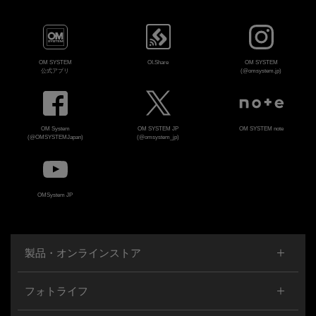
OM SYSTEM
OI.Share
OM SYSTEM
公式アプリ
(@omsystem.jp)
OM System
OM SYSTEM JP
OM SYSTEM note
(@OMSYSTEMJapan)
(@omsystem_jp)
OMSystem JP
製品・オンラインストア
フォトライフ