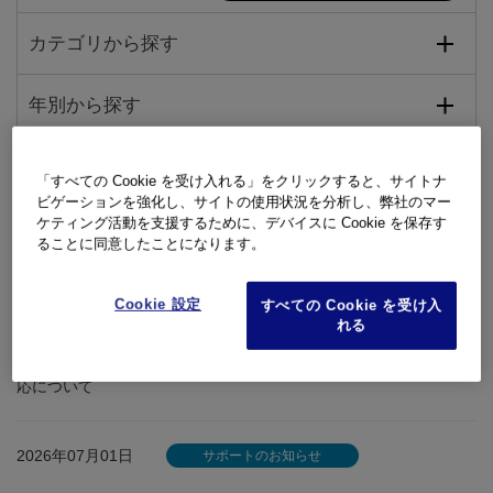
カテゴリから探す
年別から探す
「すべての Cookie を受け入れる」をクリックすると、サイトナ
ビゲーションを強化し、サイトの使用状況を分析し、弊社のマー
2026年08月06日
サポートのお知らせ
ケティング活動を支援するために、デバイスに Cookie を保存す
ることに同意したことになります。
OM SYSTEM サービスキャラバン 神戸 【 開催日：9月12日(土) 】
Cookie 設定
すべての Cookie を受け入
2026年08月03日
サポートのお知らせ
れる
令和8年熊本地震に係る災害により被災した映像製品の修理特別対
応について
2026年07月01日
サポートのお知らせ