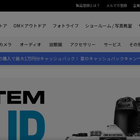
製品登録とは？
メルマガ登録
企業
トア
OM×アウトドア
フォトライフ
ショールーム / 写真教室
双眼鏡
カメラ
オーディオ
アクセサリー
サービス
その
rk IIの購入で最大1万円分キャッシュバック！
夏のキャッシュバックキャン