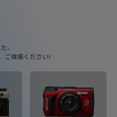
した、
ひ、ご体感ください!