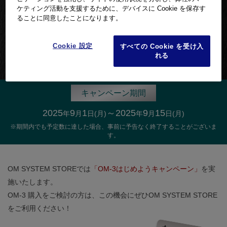
%OFFクーポン
ケティング活動を支援するために、デバイスに Cookie を保存す
ることに同意したことになります。
関連キャンペーン
03
特典
最大
円
95,000
Cookie 設定
すべての Cookie を受け入
買い取り
れる
キャンペーン期間
2025
9
1
～2025
9
15
年
月
日(月)
年
月
日(月)
※期間内でも予定数に達した場合、事前に予告なく終了することがございま
す。
OM SYSTEM STOREでは
「OM-3はじめようキャンペーン」
を実
施いたします。
OM-3 購入をご検討の方は、この機会にぜひOM SYSTEM STORE
をご利用ください！