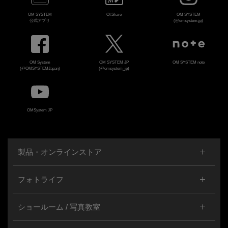
OM SYSTEM
OI.Share
OM SYSTEM
公式アプリ
(@omsystem.jp)
OM System
OM SYSTEM JP
OM SYSTEM note
(@OMSYSTEMJapan)
(@omsystem_jp)
OMSystem JP
製品・オンラインストア
フォトライフ
ショールーム / 写真教室