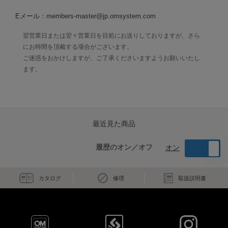
Eメール：members-master@jp.omsystem.com
翌営業日または翌々営業日を目処にお送りしておりますが、さら
にお時間を頂戴する場合がございます。
ご迷惑をおかけしますが、ご了承くださいますようお願いいたし
ます。
最近見た商品
履歴のオン／オフ
オン
カタログ
修理
取扱説明書