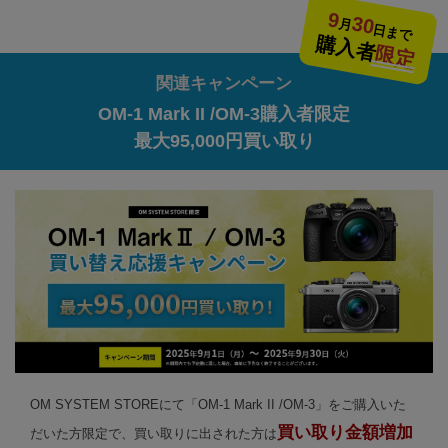
9
30
月
日まで
購入者
限定
関連キャンペーン
OM-1 Mark II /OM-3購入者限定
最大95,000円買い取り
OM SYSTEM STOREにて「OM-1 Mark II /OM-3」をご購入いた
買い取り金額増加
だいた方限定で、買い取りに出された方は