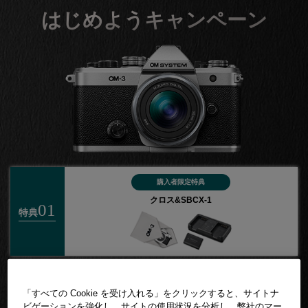
はじめようキャンペーン
購入者限定特典
クロス&SBCX-1
01
特典
購入者限定特典
02
特典
「すべての Cookie を受け入れる」をクリックすると、サイトナ
OM-3関連アクセサリー
ビゲーションを強化し、サイトの使用状況を分析し、弊社のマー
20