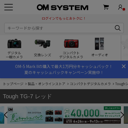
ログインでもっとおトクに！
デジタル
コンパクト
交換レンズ
オーディオ
双
一眼カメラ
デジタルカメラ
×
OM-5 Mark IIの購入で最大1万円分キャッシュバック！
夏のキャッシュバックキャンペーン実施中！
トップページ
製品・オンラインストア
コンパクトデジタルカメラ
Toug
Tough TG-7 レッド