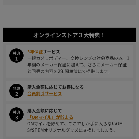
オンラインストア
３大特典！
3年保証
サービス
特典
1
一眼カメラボディー、交換レンズの対象商品のみ。1
年間のメーカー保証に加えて、さらにメーカー保証
と同等の内容を2年間無償にて提供します。
購入金額に応じてお得になる
特典
2
会員割引サービス
購入金額に応じて
特典
3
「OMマイル」が貯まる
OMマイルを貯めて、ここでしか手に入らないOM
SYSTEMオリジナルグッズに交換しましょう。