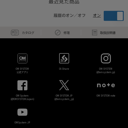
最近見た商品
履歴のオン／オフ
オン
カタログ
修理
取扱説明書
OM SYSTEM
OI.Share
OM SYSTEM
公式アプリ
(@omsystem.jp)
OM System
OM SYSTEM JP
OM SYSTEM note
(@OMSYSTEMJapan)
(@omsystem_jp)
OMSystem JP