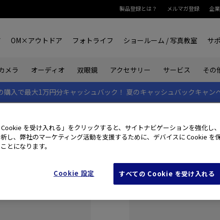
製品登録とは？
メルマガ登録
企業
ア
OM×アウトドア
フォトライフ
ショールーム / 写真教室
サ
カメラ
オーディオ
双眼鏡
アクセサリー
サービス
その
rk IIの購入で最大1万円分キャッシュバック！
夏のキャッシュバックキャン
 Cookie を受け入れる」をクリックすると、サイトナビゲーションを強化し
析し、弊社のマーケティング活動を支援するために、デバイスに Cookie を
たことになります。
Cookie 設定
すべての Cookie を受け入れる
初めてご利