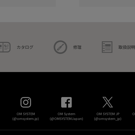
取扱説
カタログ
修理
OM SYSTEM
OM System
OM SYSTEM JP
O
(@omsystem.jp)
(@OMSYSTEMJapan)
(@omsystem_jp)