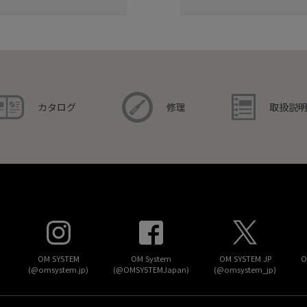
取扱説
カタログ
修理
OM SYSTEM
OM System
OM SYSTEM JP
O
(@omsystem.jp)
(@OMSYSTEMJapan)
(@omsystem_jp)