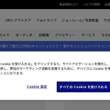
製品登録とは？
メルマガ登録
企業
ア
OM×アウトドア
フォトライフ
ショールーム / 写真教室
サ
カメラ
オーディオ
双眼鏡
アクセサリー
サービス
その
rk IIの購入で最大1万円分キャッシュバック！
夏のキャッシュバックキャン
 Cookie を受け入れる」をクリックすると、サイトナビゲーションを強化し
析し、弊社のマーケティング活動を支援するために、デバイスに Cookie を
たことになります。
Cookie 設定
すべての Cookie を受け入れる
初めてご利