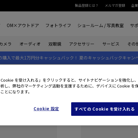
製品登録とは？
メルマガ登録
企業
ア
OM×アウトドア
フォトライフ
ショールーム / 写真教室
サ
カメラ
オーディオ
双眼鏡
アクセサリー
サービス
その
rk IIの購入で最大1万円分キャッシュバック！
夏のキャッシュバックキャン
 Cookie を受け入れる」をクリックすると、サイトナビゲーションを強化し
析し、弊社のマーケティング活動を支援するために、デバイスに Cookie を
たことになります。
Cookie 設定
すべての Cookie を受け入れる
初めてご利