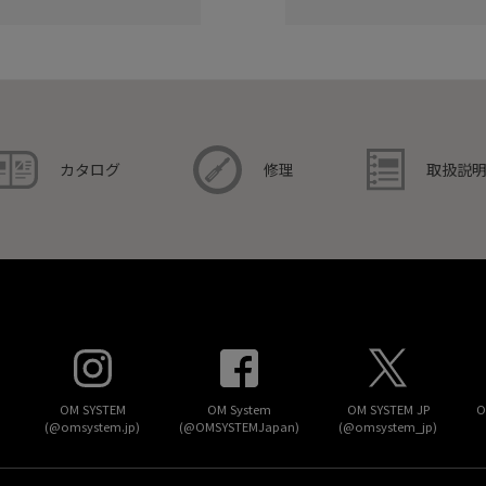
取扱説
カタログ
修理
OM SYSTEM
OM System
OM SYSTEM JP
O
(@omsystem.jp)
(@OMSYSTEMJapan)
(@omsystem_jp)