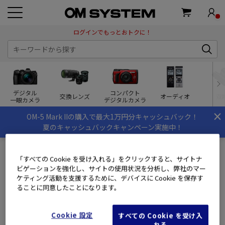
ログインでもっとおトクに！
デジタル
コンパクト
交換レンズ
オーディオ
双
一眼カメラ
デジタルカメラ
×
OM-5 Mark IIの購入で最大1万円分キャッシュバック！
夏のキャッシュバックキャンペーン実施中！
「すべての Cookie を受け入れる」をクリックすると、サイトナ
ビゲーションを強化し、サイトの使用状況を分析し、弊社のマー
ログイン
ケティング活動を支援するために、デバイスに Cookie を保存す
ることに同意したことになります。
会員のお客様
Cookie 設定
すべての Cookie を受け入
OM SYSTEM MEMBERS(旧ズイコーフレンドクラブ)にご登録
れる