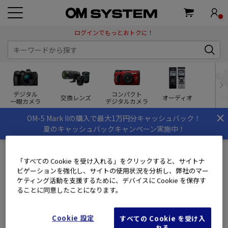
ログインでもっとおトクに！
デジタル
コンパクト
交換レンズ
オーディオ
双
一眼カメラ
デジタルカメラ
×
OM-5 Mark IIの購入で最大1万円分キャッシュバック！
夏のキャッシュバックキャンペーン実施中！
「すべての Cookie を受け入れる」をクリックすると、サイトナ
ビゲーションを強化し、サイトの使用状況を分析し、弊社のマー
ログイン
ケティング活動を支援するために、デバイスに Cookie を保存す
ることに同意したことになります。
会員のお客様
Cookie 設定
すべての Cookie を受け入
OM SYSTEM MEMBERS(旧ズイコーフレンドクラブ)にご登録
れる