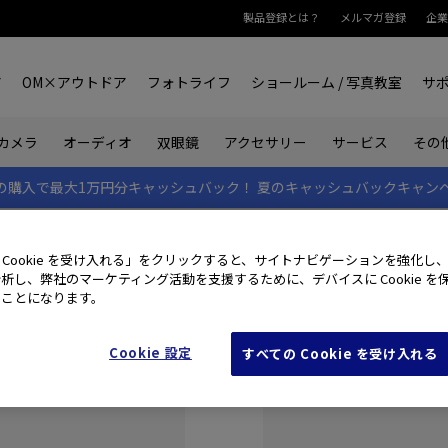
製品登録とは？
メルマガ登録
企業
ア
OM×アウトドア
フォトライフ
ショールーム / 写真教室
サ
カメラ
オーディオ
双眼鏡
アクセサリー
サービス
その
rk IIの購入で最大1万円分キャッシュバック！
夏のキャッシュバックキャン
 Cookie を受け入れる」をクリックすると、サイトナビゲーションを強化し
析し、弊社のマーケティング活動を支援するために、デバイスに Cookie を
たことになります。
Cookie 設定
すべての Cookie を受け入れる
初めてご利