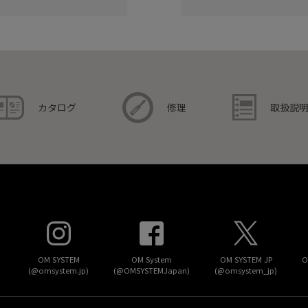
取扱説
カタログ
修理
OM SYSTEM
OM System
OM SYSTEM JP
O
(@omsystem.jp)
(@OMSYSTEMJapan)
(@omsystem_jp)