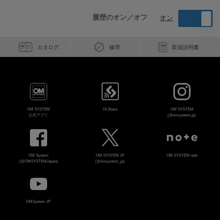
履歴のオン／オフ
オン
カタログ
修理
取扱説明書
OM SYSTEM
OI.Share
OM SYSTEM
公式アプリ
(@omsystem.jp)
OM System
OM SYSTEM JP
OM SYSTEM note
(@OMSYSTEMJapan)
(@omsystem_jp)
OMSystem JP