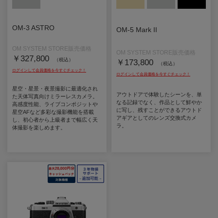
OM-3 ASTRO
OM-5 Mark II
￥327,800
（税込）
￥173,800
（税込）
星空・星景・夜景撮影に最適化され
アウトドアで体験したシーンを、単
た天体写真向けミラーレスカメラ。
なる記録でなく、作品として鮮やか
高感度性能、ライブコンポジットや
に写し、残すことができるアウトド
星空AFなど多彩な撮影機能を搭載
アギアとしてのレンズ交換式カメ
し、初心者から上級者まで幅広く天
ラ。
体撮影を楽しめます。