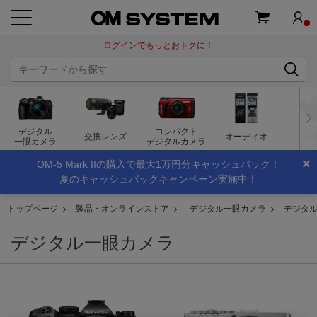
ログインでもっとおトクに！
デジタル
コンパクト
交換レンズ
オーディオ
双
一眼カメラ
デジタルカメラ
×
OM-5 Mark IIの購入で最大1万円分キャッシュバック！
夏のキャッシュバックキャンペーン実施中！
トップページ
製品・オンラインストア
デジタル一眼カメラ
デジタ
デジタル一眼カメラ